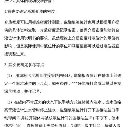
液位计具体的现场校准步骤：
1.首先要确定所测介质的密度
介质密度可以用标准密度计测量，磁翻板液位计也可以根据用户提
供的具体资料查取，介质密度需记录备案，确保介质密度能够符合
液位计使用说明书的要求。虽然理论上介质密度对液位计的示值有
影响，但是实际使用中液位计的零位和满度值都可以通过电位器直
接调整过来。
2. 其次要确定参考零点
（1） 用游标卡尺测量连接管路内径D，磁翻板液位计在罐体上部确
定一个标准液位的下尺点，如有条件，***好能够打磨成凹槽以免测
深尺摆动，并作记号;
（2）在罐内不带压力的状态下以手动方式往储罐内注水，当水位略
高于液位计进水管时停止注水，磁翻板液位计打开下连接法兰口手
动球阀 E 并松开罐体与被校液位计间的连接法兰 F ( 不取下，使水
流不过冲) ，直到管路中无涌动流时，关闭E，取下法兰，待罐内液